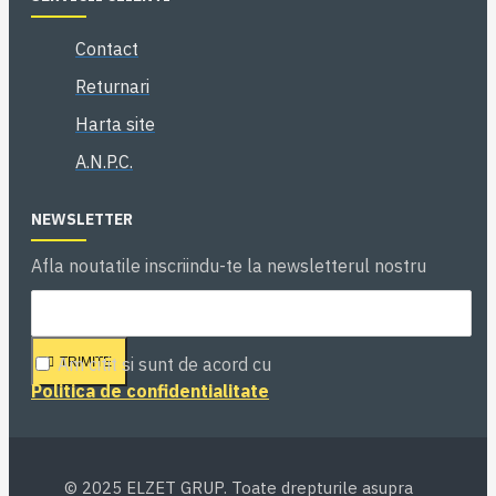
Contact
Returnari
Harta site
A.N.P.C.
NEWSLETTER
Afla noutatile inscriindu-te la newsletterul nostru
Am citit si sunt de acord cu
TRIMITE
Politica de confidentialitate
© 2025 ELZET GRUP. Toate drepturile asupra