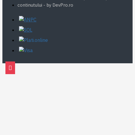
continutului - by DevPro.ro