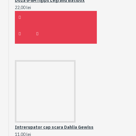
Doza 6-8M rigips Legrand Batibox
22,00 lei
Intrerupator cap scara Dahlia Gewiss
11,00 lei