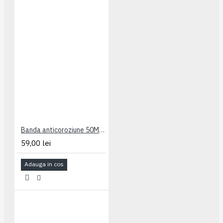
Banda anticoroziune 50MMx10M Obo Bettermann
59,00 lei
Adauga in cos