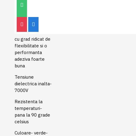
DESCRIERE
Banda de izolatie
electrica
tesaflex 53988
cu grad ridicat de
flexibilitate si o
performanta
adeziva foarte
buna
Tensiune
dielectrica inalta-
7000V
Rezistenta la
temperaturi-
pana la 90 grade
celsius
Culoare- verde-