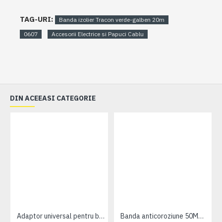
TAG-URI:
Banda izolier Tracon verde-galben 20m
0607
Accesorii Electrice si Papuci Cablu
DIN ACEEASI CATEGORIE
Adaptor universal pentru borniere Hager serie KN
Banda anticoroziune 50MMx10M Obo Bettermann