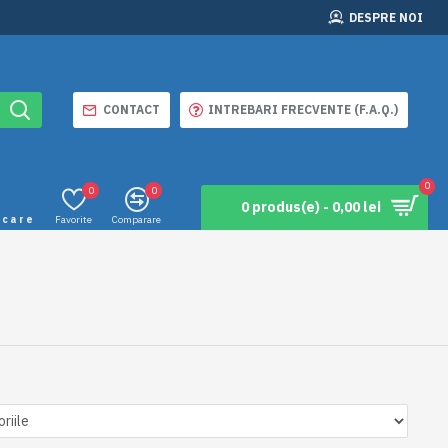
DESPRE NOI
CONTACT
INTREBARI FRECVENTE (F.A.Q.)
0
0
0
0 produs(e) - 0,00 lei
icare
Favorite
Comparare