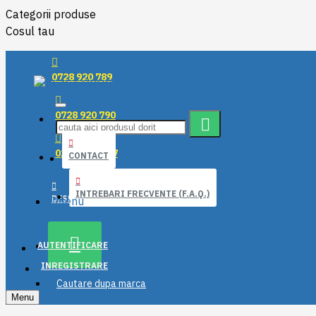
Categorii produse
Cosul tau
0728 920 789
0728 920 790
021 319 50 17
CONTACT
INTREBARI FRECVENTE (F.A.Q.)
DESPRE NOI
Menu
AUTENTIFICARE
INREGISTRARE
Cautare dupa marca
Menu