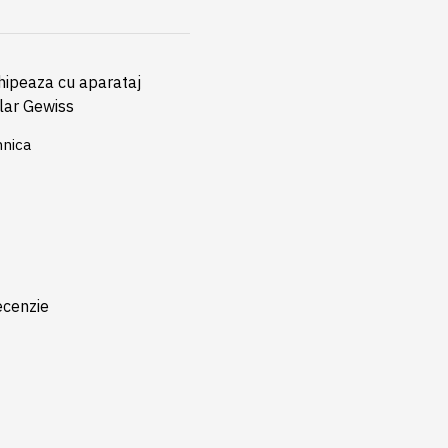
hipeaza cu aparataj
ar Gewiss
hnica
ecenzie