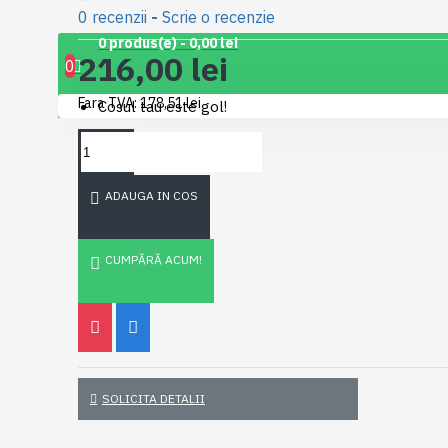
0 recenzii
-
Scrie o recenzie
0 produs(e) - 0,00 lei
216,00 lei
0
Fara TVA: 178,51 lei
Cosul tau este gol!
ADAUGA IN COS
CUMPĂRĂ ACUM!
SOLICITA DETALII