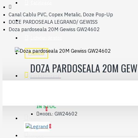
Cataloage
Canal Cablu PVC, Copex Metalic, Doze Pop-Up
Video
DOZE PARDOSEALA LEGRAND/ GEWISS
Doza pardoseala 20M Gewiss GW24602
Lichidari de stoc
Promotii
DOZA PARDOSEALA 20M GEW
Autentificare
STOC:
IN STOC
0
GW24602
MODEL:
Favorite
0
Comparare