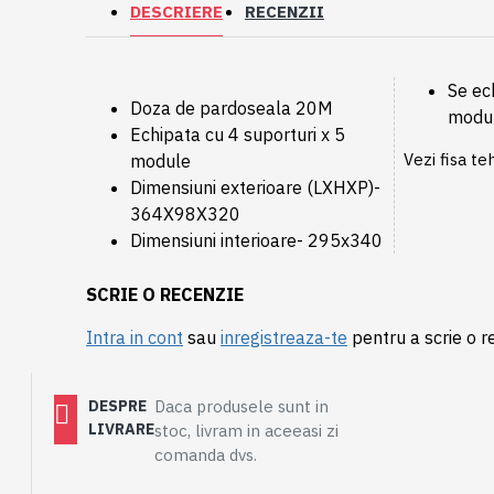
DESCRIERE
RECENZII
Se ec
Doza de pardoseala 20M
modul
Echipata cu 4 suporturi x 5
Vezi fisa te
module
Dimensiuni exterioare (LXHXP)-
364X98X320
Dimensiuni interioare- 295x340
SCRIE O RECENZIE
Intra in cont
sau
inregistreaza-te
pentru a scrie o r
DESPRE
Daca produsele sunt in
LIVRARE
stoc, livram in aceeasi zi
comanda dvs.