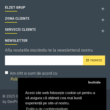
ELZET GRUP
ZONA CLIENTI
SERVICII CLIENTI
NEWSLETTER
Afla noutatile inscriindu-te la newsletterul nostru
TRIMITE
Am citit si sunt de acord cu
Politica de confidentialitate
Inchide
Acest site web folosește cookie-uri pentru a
© 2025 ELZET GRUP. Toate drepturile asupra continutului -
vă asigura că obțineți cea mai bună
by DevPro.ro
experiență pe site-ul nostru.
Politica de confidențialitate