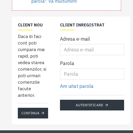
parola". Va multumim!
CLIENT NOU
CLIENT INREGISTRAT
Daca iti faci
Adresa e-mail
cont poti
cumpara mai
rapid, poti
vedea starea
Parola
comenzilor, si
poti urmari
comenzile
Am uitat parola
facute
anterior.
AUTENTIFICARE
CONTINUA