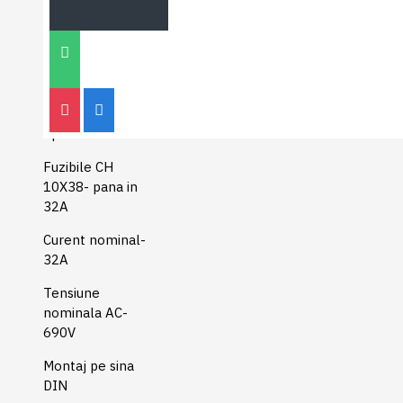
DESCRIERE
Separator pentru
sigurante fuzibile
2poli
Fuzibile CH
10X38- pana in
32A
Curent nominal-
32A
Tensiune
nominala AC-
690V
Montaj pe sina
DIN