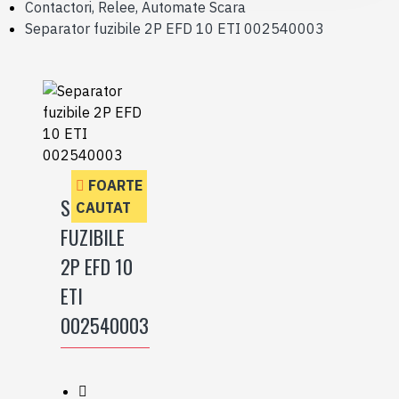
Contactori, Relee, Automate Scara
Separator fuzibile 2P EFD 10 ETI 002540003
FOARTE
SEPARATOR
CAUTAT
FUZIBILE
2P EFD 10
ETI
002540003