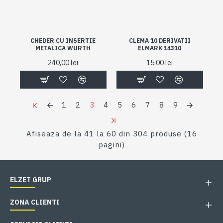
CHEDER CU INSERTIE
CLEMA 10 DERIVATII
METALICA WURTH
ELMARK 14310
240,00 lei
15,00 lei
1
2
3
4
5
6
7
8
9
Afiseaza de la 41 la 60 din 304 produse (16
pagini)
ELZET GRUP
ZONA CLIENTI