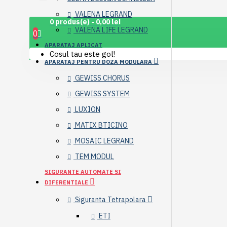
VALENA LEGRAND
0 produs(e) - 0,00 lei
VALENA LIFE LEGRAND
0
APARATAJ APLICAT
Cosul tau este gol!
APARATAJ PENTRU DOZA MODULARA
GEWISS CHORUS
GEWISS SYSTEM
LUXION
MATIX BTICINO
MOSAIC LEGRAND
TEM MODUL
SIGURANTE AUTOMATE SI
DIFERENTIALE
Siguranta Tetrapolara
ETI