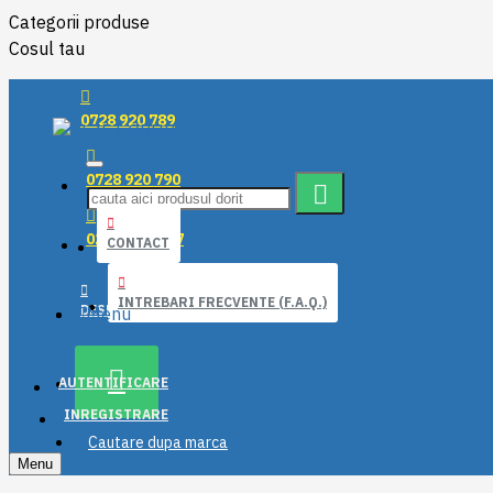
Categorii produse
Cosul tau
0728 920 789
0728 920 790
021 319 50 17
CONTACT
INTREBARI FRECVENTE (F.A.Q.)
DESPRE NOI
Menu
AUTENTIFICARE
INREGISTRARE
Cautare dupa marca
Menu