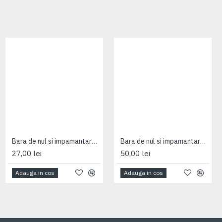
Intrerupator cruce 1M Gewiss System
Bara de nul si impamantare 8M GW40401
Bara de nul si impamantare Gewiss 12M GW40402
25,00 lei
27,00 lei
50,00 lei
Adauga in cos
Adauga in cos
Adauga in cos