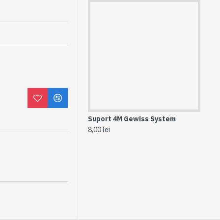
Suport 4M Gewiss System
Rama 
8,00 lei
15,00 