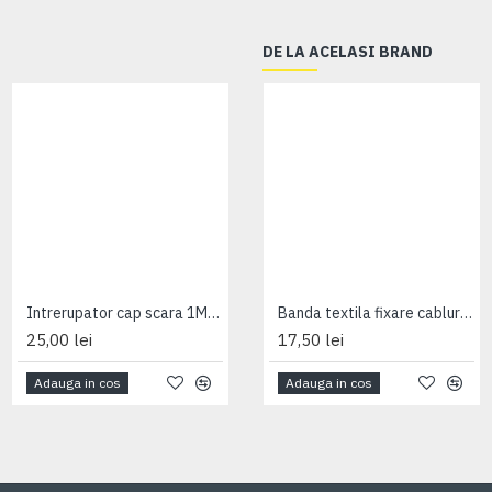
DE LA ACELASI BRAND
Intrerupator cap scara 1M iluminabil Gewiss
Intrerupator cap scara 2M Gewiss System
Banda textila fixare cabluri 10m Gewiss
25,00 lei
28,00 lei
17,50 lei
Adauga in cos
Adauga in cos
Adauga in cos