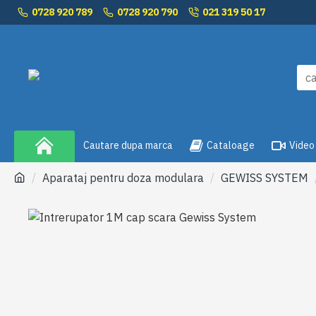
0728 920 789
0728 920 790
021 319 50 17
Cautare dupa marca
Cataloage
Video
Aparataj pentru doza modulara
GEWISS SYSTEM