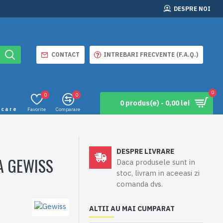
DESPRE NOI
CONTACT
INTREBARI FRECVENTE (F.A.Q.)
0
0
0
0 produs(e) - 0,00 lei
icare
Favorite
Comparare
DESPRE LIVRARE
A GEWISS
Daca produsele sunt in
stoc, livram in aceeasi zi
comanda dvs.
ALTII AU MAI CUMPARAT