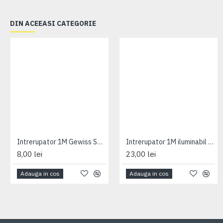
DIN ACEEASI CATEGORIE
Intrerupator 1M Gewiss System
Intrerupator 1M iluminabil Gewiss System
8,00 lei
23,00 lei
Adauga in cos
Adauga in cos