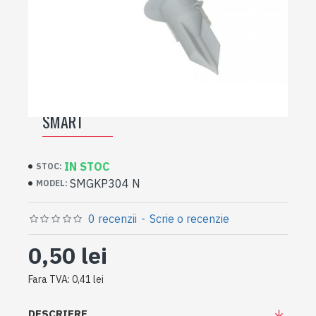
DIBLU PENTRU GIPS CARTON 13X32
SMART
IN STOC
STOC:
SMGKP304 N
MODEL:
0 recenzii
-
Scrie o recenzie
0,50 lei
Fara TVA: 0,41 lei
DESCRIERE