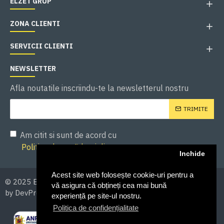
ELZET GRUP
ZONA CLIENTI
SERVICII CLIENTI
NEWSLETTER
Afla noutatile inscriindu-te la newsletterul nostru
TRIMITE
Am citit si sunt de acord cu
Politica de confidentialitate
Inchide
Acest site web folosește cookie-uri pentru a
© 2025 ELZET GRUP. Toate drepturile asupra continutului -
vă asigura că obțineți cea mai bună
by DevPro.ro
experiență pe site-ul nostru.
Politica de confidențialitate