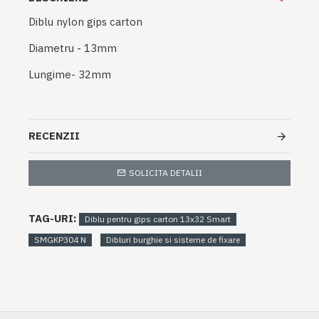
Diblu nylon gips carton
Diametru - 13mm
Lungime- 32mm
RECENZII
SOLICITA DETALII
TAG-URI:
Diblu pentru gips carton 13x32 Smart
SMGKP304 N
Dibluri burghie si sisteme de fixare