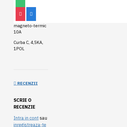
Legrand RX3
Disjunctor
magneto-termic
10A
Curba C, 4,5KA,
1POL
RECENZII
SCRIE O
RECENZIE
Intra in cont
sau
inregistreaza-te