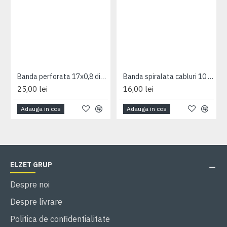
Banda perforata 17x0,8 diam-0.6mm
Banda spiralata cabluri 10 interior-12 exterior
25,00 lei
16,00 lei
Adauga in cos
Adauga in cos
ELZET GRUP
Despre noi
Despre livrare
Politica de confidentialitate