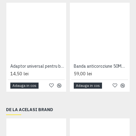
Adaptor universal pentru borniere Hager serie KN
Banda anticoroziune 50MMx10M Obo Bettermann
14,50 lei
59,00 lei
Adauga in cos
Adauga in cos
DE LA ACELASI BRAND